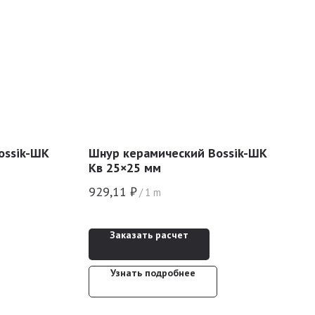
ossik-ШК
Шнур керамический Bossik-ШК
Кв 25×25 мм
929,11
₽
/
1 m
Заказать расчет
Узнать подробнее