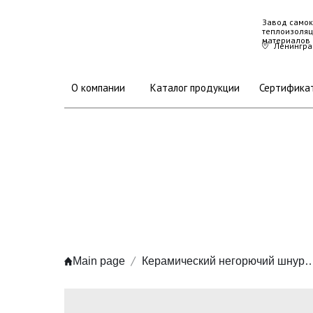
Завод самок
теплоизоляц
материалов
Ленинград
О компании
Каталог продукции
Сертифика
Main page
Керамический негорючий шнур