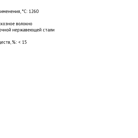
именения, °C: 1260
скозное волокно
рочной нержавеющей стали
ств, %: < 15