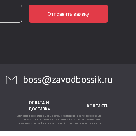
Отправить заявку
boss@zavodbossik.ru
ОПЛАТА И
КОНТАКТЫ
ДОСТАВКА
Сотрудники, персональные данные которых размещены на сайте, предоставили
согласие на их распространение. Посетителям сайта разрешено ознакомление
с указанными данными. Копирование, дальнейшее распространение запрещены