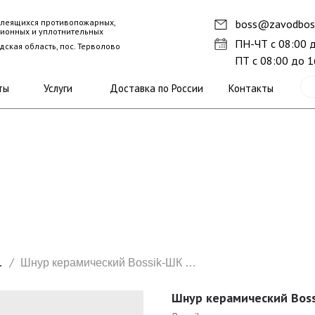
леящихся противопожарных,
boss@zavodboss
ионных и уплотнительных
ПН-ЧТ с 08:00 
ская область, пос. Терволово
ПТ с 08:00 до 1
ты
Услуги
Доставка по России
Контакты
 Bossik-ШК
Шнур керамический Bossik-ШК Кв 8×8 мм
Шнур керамический Boss