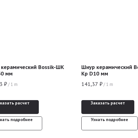
 керамический Bossik-ШК
Шнур керамический B
30 мм
Кр D10 мм
3
₽
141,37
₽
/
1 m
/
1 m
казать расчет
Заказать расчет
знать подробнее
Узнать подробнее