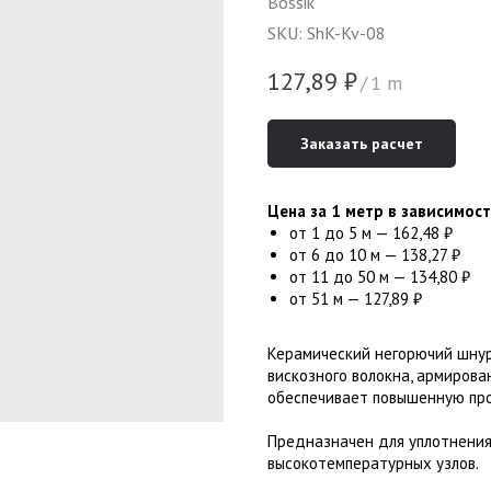
Bossik
SKU:
ShK-Kv-08
127,89
₽
/
1 m
Заказать расчет
Цена за 1 метр в зависимост
от 1 до 5 м — 162,48 ₽
от 6 до 10 м — 138,27 ₽
от 11 до 50 м — 134,80 ₽
от 51 м — 127,89 ₽
Керамический негорючий шнур 
вискозного волокна, армиров
обеспечивает повышенную про
Предназначен для уплотнения
высокотемпературных узлов.