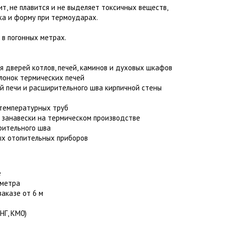
ит, не плавится и не выделяет токсичных веществ,
ка и форму при термоударах.
 в погонных метрах.
я дверей котлов, печей, каминов и духовых шкафов
лонок термических печей
й печи и расширительного шва кирпичной стены
отемпературных труб
 занавески на термическом производстве
рительного шва
ых отопительных приборов
е
 метра
заказе от 6 м
НГ, КМ0)