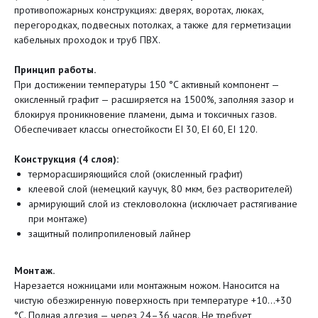
противопожарных конструкциях: дверях, воротах, люках,
перегородках, подвесных потолках, а также для герметизации
кабельных проходок и труб ПВХ.
Принцип работы.
При достижении температуры 150 °C активный компонент —
окисленный графит — расширяется на 1500%, заполняя зазор и
блокируя проникновение пламени, дыма и токсичных газов.
Обеспечивает классы огнестойкости EI 30, EI 60, EI 120.
Конструкция (4 слоя):
терморасширяющийся слой (окисленный графит)
клеевой слой (немецкий каучук, 80 мкм, без растворителей)
армирующий слой из стекловолокна (исключает растягивание
при монтаже)
защитный полипропиленовый лайнер
Монтаж.
Нарезается ножницами или монтажным ножом. Наносится на
чистую обезжиренную поверхность при температуре +10…+30
°C. Полная адгезия — через 24–36 часов. Не требует