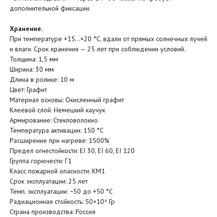
дополнительной фиксации.
Хранение.
При температуре +15…+20 °C, вдали от прямых солнечных лучей
и влаги. Срок хранения — 25 лет при соблюдении условий.
Толщина: 1,5 мм
Ширина: 30 мм
Длина в ролике: 10 м
Цвет: Графит
Материал основы: Окисленный графит
Клеевой слой: Немецкий каучук
ОСТАЛИСЬ ВОПРОСЫ?
Армирование: Стекловолокно
Температура активации: 150 °C
ОТПРАВЬТЕ ЗАЯВКУ
Расширение при нагреве: 1500%
НА КОНСУЛЬТАЦИЮ!
Предел огнестойкости: EI 30, EI 60, EI 120
Группа горючести: Г1
Класс пожарной опасности: КМ1
Ваше имя
Срок эксплуатации: 25 лет
Темп. эксплуатации: −50 до +50 °C
Радиационная стойкость: 50×10⁴ Гр
Телефон
Страна производства: Россия