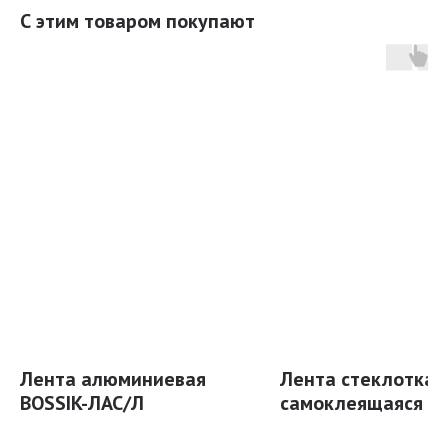
С этим товаром покупают
ОСТАЛИСЬ ВОПРОСЫ?
ОТПРАВЬТЕ ЗАЯВКУ
НА КОНСУЛЬТАЦИЮ!
Ваше имя
Лента алюминиевая
Лента стеклоткан
BOSSIK-ЛАС/Л
самоклеящаяся
Телефон