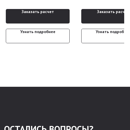
Ваш email
Заказать расчет
Заказать расчет
Я подтверждаю ознакомление и даю
Согласие
на обработку персональных
данных в порядке и на условиях, указанных в
Политике обработки
персональных данных
Узнать подробнее
Узнать подробне
Отправить заявку