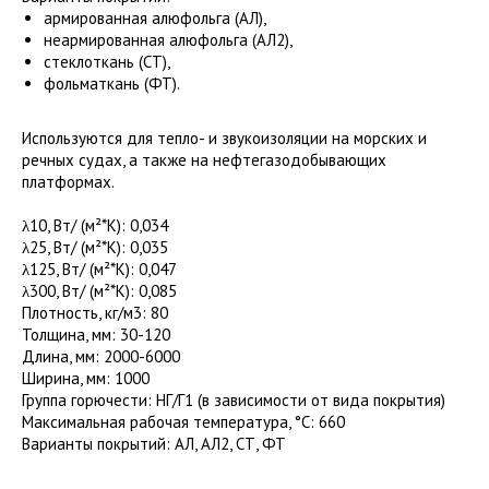
армированная алюфольга (АЛ),
неармированная алюфольга (АЛ2),
стеклоткань (СТ),
фольматкань (ФТ).
Используются для тепло- и звукоизоляции на морских и
речных судах, а также на нефтегазодобывающих
платформах.
λ10, Вт/ (м²*К): 0,034
λ25, Вт/ (м²*К): 0,035
λ125, Вт/ (м²*К): 0,047
λ300, Вт/ (м²*К): 0,085
Плотность, кг/м3: 80
Толщина, мм: 30-120
Длина, мм: 2000-6000
Ширина, мм: 1000
Группа горючести: НГ/Г1 (в зависимости от вида покрытия)
Максимальная рабочая температура, °C: 660
Варианты покрытий: АЛ, АЛ2, СТ, ФТ